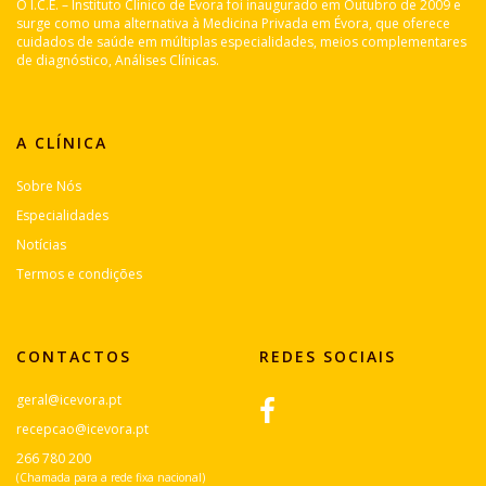
O I.C.E. – Instituto Clínico de Évora foi inaugurado em Outubro de 2009 e
surge como uma alternativa à Medicina Privada em Évora, que oferece
cuidados de saúde em múltiplas especialidades, meios complementares
de diagnóstico, Análises Clínicas.
A CLÍNICA
Sobre Nós
Especialidades
Notícias
Termos e condições
CONTACTOS
REDES SOCIAIS
geral@icevora.pt
recepcao@icevora.pt
266 780 200
(Chamada para a rede fixa nacional)