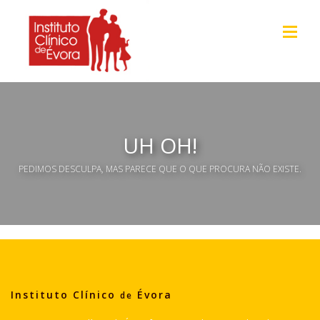
UH OH!
PEDIMOS DESCULPA, MAS PARECE QUE O QUE PROCURA NÃO EXISTE.
Instituto Clínico
Évora
de