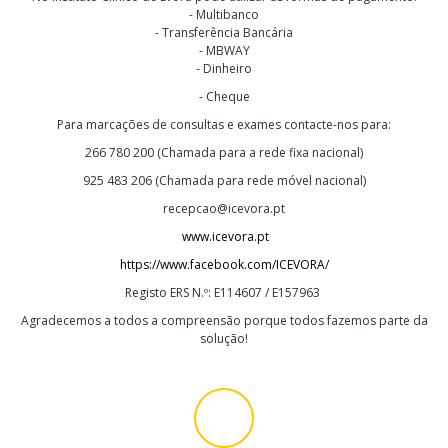
- Multibanco
- Transferência Bancária
- MBWAY
- Dinheiro
- Cheque
Para marcações de consultas e exames contacte-nos para:
266 780 200 (Chamada para a rede fixa nacional)
925 483 206 (Chamada para rede móvel nacional)
recepcao@icevora.pt
www.icevora.pt
https://www.facebook.com/ICEVORA/
Registo ERS N.º: E114607 / E157963
Agradecemos a todos a compreensão porque todos fazemos parte da
solução!