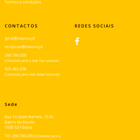
Termos e condições
CONTACTOS
REDES SOCIAIS
geral@icevora.pt
recepcao@icevora.pt
266 780 200
(Chamada para a rede fixa nacional)
925 483 206
(Chamada para rede móvel nacional)
Sede
Rua Tó Quim Barreto, 15 Rc
Bairro do Bacelo
7005-537 Évora
Tel:
266 780 200
(Chamada para a