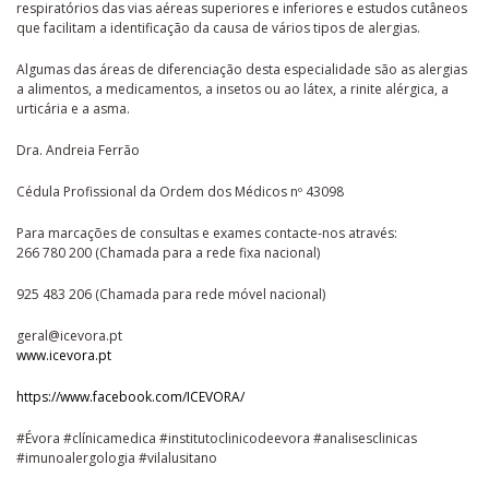
respiratórios das vias aéreas superiores e inferiores e estudos cutâneos
que facilitam a identificação da causa de vários tipos de alergias.
Algumas das áreas de diferenciação desta especialidade são as alergias
a alimentos, a medicamentos, a insetos ou ao látex, a rinite alérgica, a
urticária e a asma.
Dra. Andreia Ferrão
Cédula Profissional da Ordem dos Médicos nº 43098
Para marcações de consultas e exames contacte-nos através:
266 780 200 (Chamada para a rede fixa nacional)
925 483 206 (Chamada para rede móvel nacional)
geral@icevora.pt
www.icevora.pt
https://www.facebook.com/ICEVORA/
#Évora #clínicamedica #institutoclinicodeevora #analisesclinicas
#imunoalergologia #vilalusitano