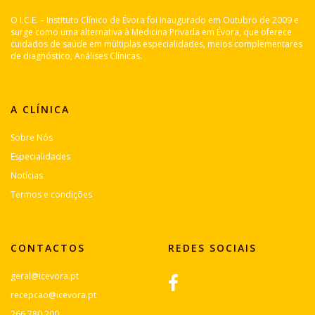
O I.C.E. – Instituto Clínico de Évora foi inaugurado em Outubro de 2009 e
surge como uma alternativa à Medicina Privada em Évora, que oferece
cuidados de saúde em múltiplas especialidades, meios complementares
de diagnóstico, Análises Clínicas.
A CLÍNICA
Sobre Nós
Especialidades
Notícias
Termos e condições
CONTACTOS
REDES SOCIAIS
geral@icevora.pt
recepcao@icevora.pt
266 780 200