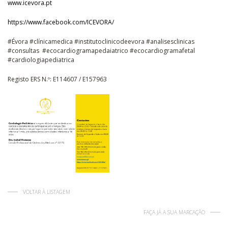
www.icevora.pt
https://www.facebook.com/ICEVORA/
#Évora #clínicamedica #institutoclinicodeevora #analisesclinicas
#consultas #ecocardiogramapedaiatrico #ecocardiogramafetal
#cardiologiapediatrica
Registo ERS N.º: E114607 / E157963
VOLTAR À LISTAGEM
FAÇA JÁ A SUA MARCAÇÃO