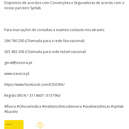
Dispomos de acordos com Convenções e Seguradoras de acordo com o
nosso parceiro Synlab.
Para marcações de consultas e exames contacte-nos através:
266 780 200 (Chamada para a rede fixa nacional)
925 483 206 (Chamada para rede móvel nacional)
geral@icevora.pt
www.icevora.pt
https://www.facebook.com/ICEVORA/
Registo ERS N.º: E114607 / E157963
#Évora #clínicamedica #institutoclinicodeevora #analisesclinicas #synlab
#bacelo